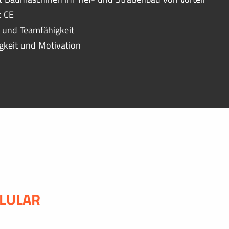
t CE
ät und Teamfähigkeit
igkeit und Motivation
!
LULAR