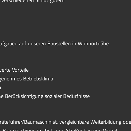
 verschiedenen Schüttgütern
Aufgaben auf unseren Baustellen in Wohnortnähe
erte Vorteile
ngenehmes Betriebsklima
n
he Berücksichtigung sozialer Bedürfnisse
eräteführer/Baumaschinist, vergleichbare Weiterbildung ode
 Baumaschinen im Tief- und Straßenbau von Vorteil