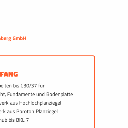
enberg GmbH
MFANG
eiten bis C30/37 für
cht, Fundamente und Bodenplatte
erk aus Hochlochplanziegel
k aus Poroton Planziegel
ub bis BKL 7