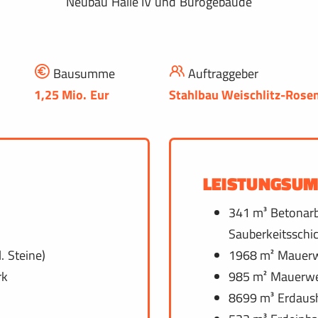
Neubau Halle IV und Bürogebäude
Bausumme
Auftraggeber
1,25 Mio. Eur
Stahlbau Weischlitz-Ros
LEISTUNGSU
341 m³ Betonarb
Sauberkeitsschi
. Steine)
1968 m² Mauerw
rk
985 m² Mauerwer
8699 m³ Erdaush