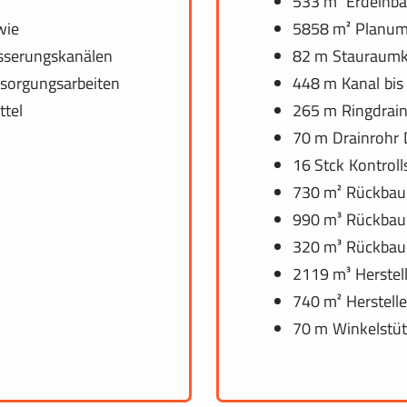
533 m³ Erdeinb
wie
5858 m² Planu
sserungskanälen
82 m Stauraumk
sorgungsarbeiten
448 m Kanal bi
ttel
265 m Ringdrai
70 m Drainrohr
16 Stck Kontrol
730 m² Rückbau 
990 m³ Rückbau
320 m³ Rückbau
2119 m³ Herstel
740 m² Herstelle
70 m Winkelstü