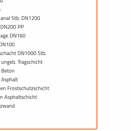
au
m
anal Stb. DN1200
s DN200 PP
nage DN160
 DN100
lschacht DN1000 Stb.
ungeb. Tragschicht
 Beton
 Asphalt
len Frostschutzschicht
n Asphaltschicht
tzwand